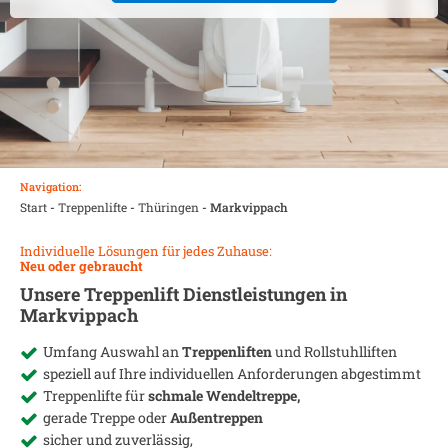
Navigation:
Start
-
Treppenlifte
-
Thüringen
-
Markvippach
Individuelle Lösungen für jedes Zuhause:
Neu oder gebraucht
Unsere Treppenlift Dienstleistungen in
Markvippach
Umfang Auswahl an
Treppenliften
und Rollstuhlliften
speziell auf Ihre individuellen Anforderungen abgestimmt
Treppenlifte für
schmale Wendeltreppe,
gerade Treppe oder
Außentreppen
sicher und zuverlässig,