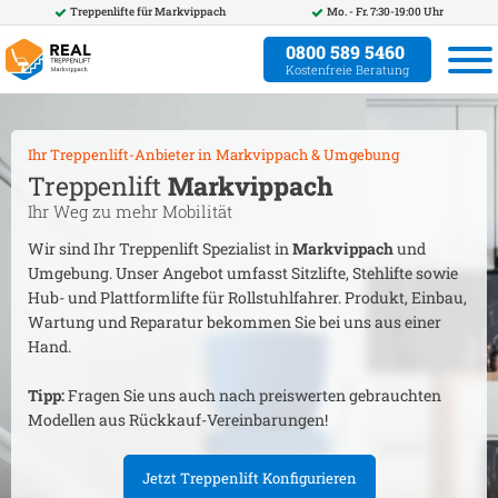
Treppenlifte für
Markvippach
Mo. - Fr. 7:30-19:00 Uhr
0800 589 5460
Kostenfreie Beratung
Ihr Treppenlift-Anbieter in
Markvippach
& Umgebung
Treppenlift
Markvippach
Ihr Weg zu mehr Mobilität
Wir sind Ihr Treppenlift Spezialist in
Markvippach
und
Umgebung. Unser Angebot umfasst Sitzlifte, Stehlifte sowie
Hub- und Plattformlifte für Rollstuhlfahrer. Produkt, Einbau,
Wartung und Reparatur bekommen Sie bei uns aus einer
Hand.
Tipp:
Fragen Sie uns auch nach preiswerten gebrauchten
Modellen aus Rückkauf-Vereinbarungen!
Jetzt Treppenlift Konfigurieren