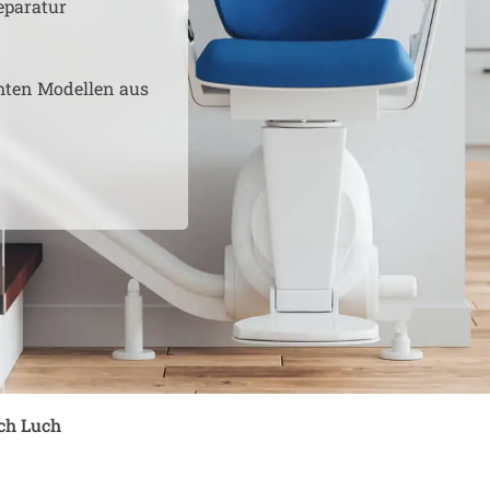
eparatur
hten Modellen aus
ch Luch