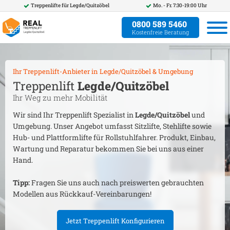
Treppenlifte für
Legde/Quitzöbel
Mo. - Fr. 7:30-19:00 Uhr
0800 589 5460
Kostenfreie Beratung
Ihr Treppenlift-Anbieter in
Legde/Quitzöbel
& Umgebung
Treppenlift
Legde/Quitzöbel
Ihr Weg zu mehr Mobilität
Wir sind Ihr Treppenlift Spezialist in
Legde/Quitzöbel
und
Umgebung. Unser Angebot umfasst Sitzlifte, Stehlifte sowie
Hub- und Plattformlifte für Rollstuhlfahrer. Produkt, Einbau,
Wartung und Reparatur bekommen Sie bei uns aus einer
Hand.
Tipp:
Fragen Sie uns auch nach preiswerten gebrauchten
Modellen aus Rückkauf-Vereinbarungen!
Jetzt Treppenlift Konfigurieren