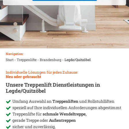
Navigation:
Start
-
Treppenlifte
-
Brandenburg
-
Legde/Quitzöbel
Individuelle Lösungen für jedes Zuhause:
Neu oder gebraucht
Unsere Treppenlift Dienstleistungen in
Legde/Quitzöbel
Umfang Auswahl an
Treppenliften
und Rollstuhlliften
speziell auf Ihre individuellen Anforderungen abgestimmt
Treppenlifte für
schmale Wendeltreppe,
gerade Treppe oder
Außentreppen
sicher und zuverlässig,