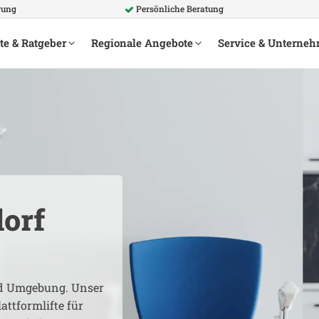
rung
Persönliche Beratung
te & Ratgeber
Regionale Angebote
Service & Unterne
orf
 Umgebung. Unser
attformlifte für