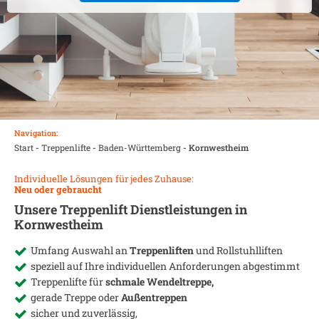
Navigation:
Start
-
Treppenlifte
-
Baden-Württemberg
-
Kornwestheim
Individuelle Lösungen für jedes Zuhause:
Neu oder gebraucht
Unsere Treppenlift Dienstleistungen in
Kornwestheim
Umfang Auswahl an
Treppenliften
und Rollstuhlliften
speziell auf Ihre individuellen Anforderungen abgestimmt
Treppenlifte für
schmale Wendeltreppe,
gerade Treppe oder
Außentreppen
sicher und zuverlässig,