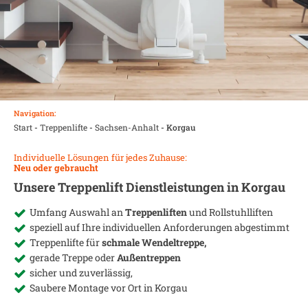
Navigation:
Start
-
Treppenlifte
-
Sachsen-Anhalt
-
Korgau
Individuelle Lösungen für jedes Zuhause:
Neu oder gebraucht
Unsere Treppenlift Dienstleistungen in
Korgau
Umfang Auswahl an
Treppenliften
und Rollstuhlliften
speziell auf Ihre individuellen Anforderungen abgestimmt
Treppenlifte für
schmale Wendeltreppe,
gerade Treppe oder
Außentreppen
sicher und zuverlässig,
Saubere Montage vor Ort in
Korgau