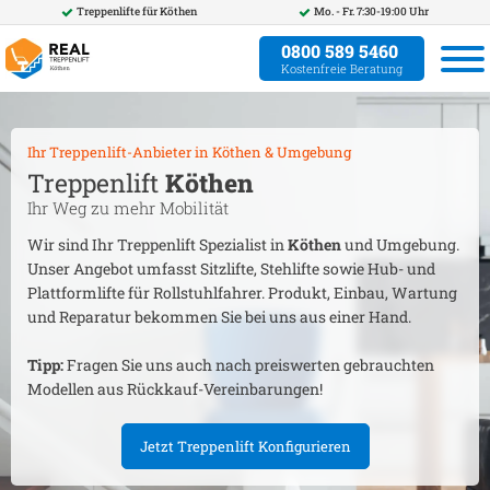
Treppenlifte für
Köthen
Mo. - Fr. 7:30-19:00 Uhr
0800 589 5460
Kostenfreie Beratung
Ihr Treppenlift-Anbieter in
Köthen
& Umgebung
Treppenlift
Köthen
Ihr Weg zu mehr Mobilität
Wir sind Ihr Treppenlift Spezialist in
Köthen
und Umgebung.
Unser Angebot umfasst Sitzlifte, Stehlifte sowie Hub- und
Plattformlifte für Rollstuhlfahrer. Produkt, Einbau, Wartung
und Reparatur bekommen Sie bei uns aus einer Hand.
Tipp:
Fragen Sie uns auch nach preiswerten gebrauchten
Modellen aus Rückkauf-Vereinbarungen!
Jetzt Treppenlift Konfigurieren