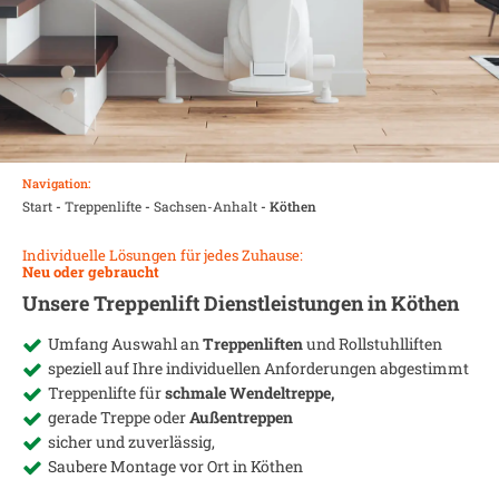
Navigation:
Start
-
Treppenlifte
-
Sachsen-Anhalt
-
Köthen
Individuelle Lösungen für jedes Zuhause:
Neu oder gebraucht
Unsere Treppenlift Dienstleistungen in
Köthen
Umfang Auswahl an
Treppenliften
und Rollstuhlliften
speziell auf Ihre individuellen Anforderungen abgestimmt
Treppenlifte für
schmale Wendeltreppe,
gerade Treppe oder
Außentreppen
sicher und zuverlässig,
Saubere Montage vor Ort in
Köthen