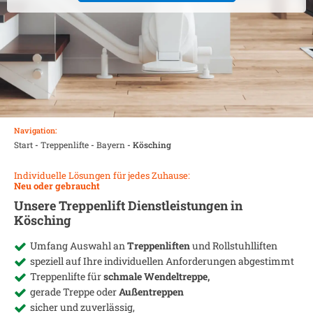
Navigation:
Start
-
Treppenlifte
-
Bayern
-
Kösching
Individuelle Lösungen für jedes Zuhause:
Neu oder gebraucht
Unsere Treppenlift Dienstleistungen in
Kösching
Umfang Auswahl an
Treppenliften
und Rollstuhlliften
speziell auf Ihre individuellen Anforderungen abgestimmt
Treppenlifte für
schmale Wendeltreppe,
gerade Treppe oder
Außentreppen
sicher und zuverlässig,