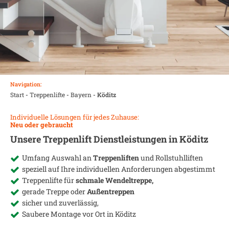
Navigation:
Start
-
Treppenlifte
-
Bayern
-
Köditz
Individuelle Lösungen für jedes Zuhause:
Neu oder gebraucht
Unsere Treppenlift Dienstleistungen in
Köditz
Umfang Auswahl an
Treppenliften
und Rollstuhlliften
speziell auf Ihre individuellen Anforderungen abgestimmt
Treppenlifte für
schmale Wendeltreppe,
gerade Treppe oder
Außentreppen
sicher und zuverlässig,
Saubere Montage vor Ort in
Köditz