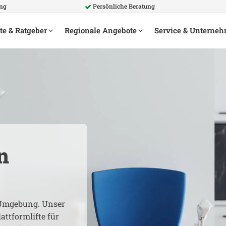
ung
Persönliche Beratung
te & Ratgeber
Regionale Angebote
Service & Unterne
n
mgebung. Unser
attformlifte für