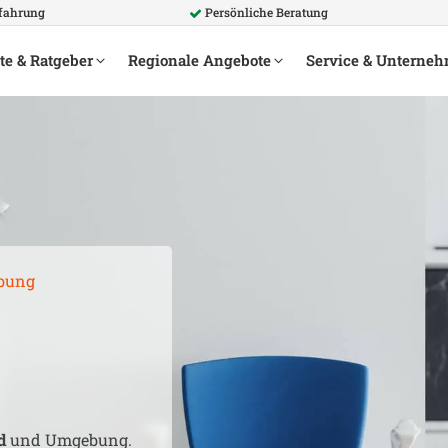
rfahrung
Persönliche Beratung
te & Ratgeber
Regionale Angebote
Service & Unterne
bung
d
und Umgebung.