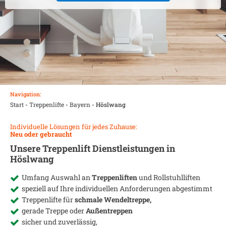
Navigation:
Start
-
Treppenlifte
-
Bayern
-
Höslwang
Individuelle Lösungen für jedes Zuhause:
Neu oder gebraucht
Unsere Treppenlift Dienstleistungen in
Höslwang
Umfang Auswahl an
Treppenliften
und Rollstuhlliften
speziell auf Ihre individuellen Anforderungen abgestimmt
Treppenlifte für
schmale Wendeltreppe,
gerade Treppe oder
Außentreppen
sicher und zuverlässig,