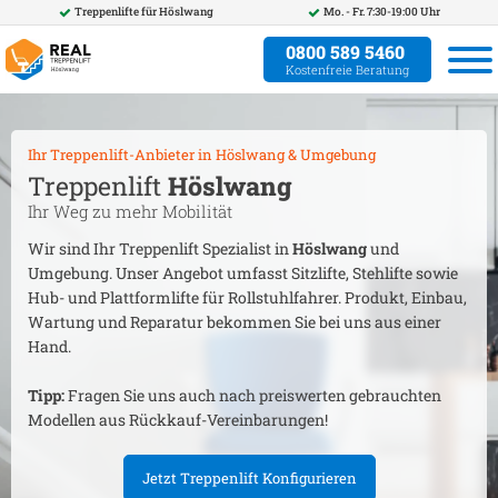
Treppenlifte für
Höslwang
Mo. - Fr. 7:30-19:00 Uhr
0800 589 5460
Kostenfreie Beratung
Ihr Treppenlift-Anbieter in
Höslwang
& Umgebung
Treppenlift
Höslwang
Ihr Weg zu mehr Mobilität
Wir sind Ihr Treppenlift Spezialist in
Höslwang
und
Umgebung. Unser Angebot umfasst Sitzlifte, Stehlifte sowie
Hub- und Plattformlifte für Rollstuhlfahrer. Produkt, Einbau,
Wartung und Reparatur bekommen Sie bei uns aus einer
Hand.
Tipp:
Fragen Sie uns auch nach preiswerten gebrauchten
Modellen aus Rückkauf-Vereinbarungen!
Jetzt Treppenlift Konfigurieren