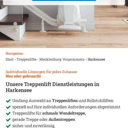
Navigation:
Start
-
Treppenlifte
-
Mecklenburg-Vorpommern
-
Harkensee
Individuelle Lösungen für jedes Zuhause:
Neu oder gebraucht
Unsere Treppenlift Dienstleistungen in
Harkensee
Umfang Auswahl an
Treppenliften
und Rollstuhlliften
speziell auf Ihre individuellen Anforderungen abgestimmt
Treppenlifte für
schmale Wendeltreppe,
gerade Treppe oder
Außentreppen
sicher und zuverlässig,