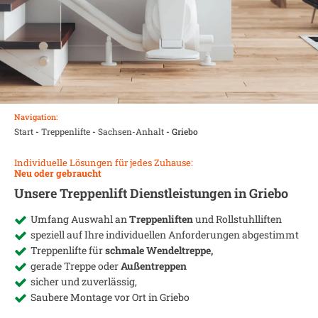
Navigation:
Start
-
Treppenlifte
-
Sachsen-Anhalt
-
Griebo
Individuelle Lösungen für jedes Zuhause:
Neu oder gebraucht
Unsere Treppenlift Dienstleistungen in
Griebo
Umfang Auswahl an
Treppenliften
und Rollstuhlliften
speziell auf Ihre individuellen Anforderungen abgestimmt
Treppenlifte für
schmale Wendeltreppe,
gerade Treppe oder
Außentreppen
sicher und zuverlässig,
Saubere Montage vor Ort in
Griebo