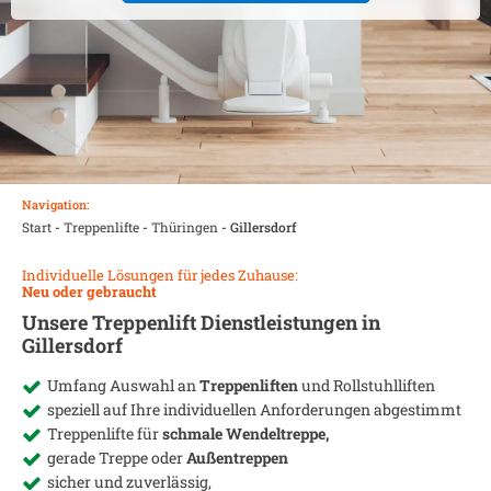
Navigation:
Start
-
Treppenlifte
-
Thüringen
-
Gillersdorf
Individuelle Lösungen für jedes Zuhause:
Neu oder gebraucht
Unsere Treppenlift Dienstleistungen in
Gillersdorf
Umfang Auswahl an
Treppenliften
und Rollstuhlliften
speziell auf Ihre individuellen Anforderungen abgestimmt
Treppenlifte für
schmale Wendeltreppe,
gerade Treppe oder
Außentreppen
sicher und zuverlässig,