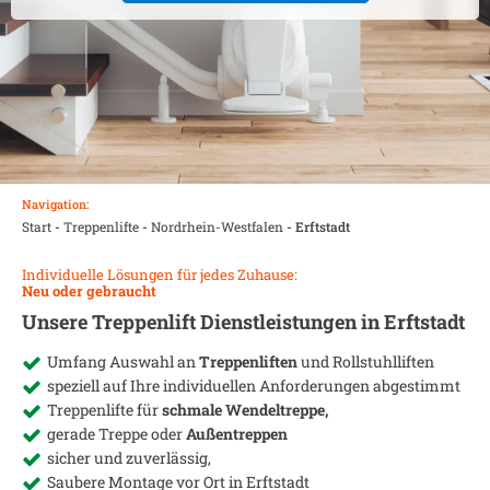
Navigation:
Start
-
Treppenlifte
-
Nordrhein-Westfalen
-
Erftstadt
Individuelle Lösungen für jedes Zuhause:
Neu oder gebraucht
Unsere Treppenlift Dienstleistungen in
Erftstadt
Umfang Auswahl an
Treppenliften
und Rollstuhlliften
speziell auf Ihre individuellen Anforderungen abgestimmt
Treppenlifte für
schmale Wendeltreppe,
gerade Treppe oder
Außentreppen
sicher und zuverlässig,
Saubere Montage vor Ort in
Erftstadt