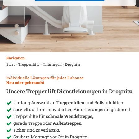
Navigation:
Start
-
Treppenlifte
-
Thüringen
-
Drognitz
Individuelle Lösungen für jedes Zuhause:
Neu oder gebraucht
Unsere Treppenlift Dienstleistungen in
Drognitz
Umfang Auswahl an
Treppenliften
und Rollstuhlliften
speziell auf Ihre individuellen Anforderungen abgestimmt
Treppenlifte für
schmale Wendeltreppe,
gerade Treppe oder
Außentreppen
sicher und zuverlässig,
Saubere Montage vor Ort in
Drognitz