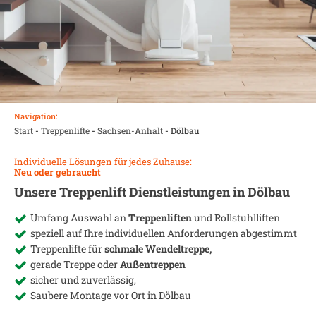
Navigation:
Start
-
Treppenlifte
-
Sachsen-Anhalt
-
Dölbau
Individuelle Lösungen für jedes Zuhause:
Neu oder gebraucht
Unsere Treppenlift Dienstleistungen in
Dölbau
Umfang Auswahl an
Treppenliften
und Rollstuhlliften
speziell auf Ihre individuellen Anforderungen abgestimmt
Treppenlifte für
schmale Wendeltreppe,
gerade Treppe oder
Außentreppen
sicher und zuverlässig,
Saubere Montage vor Ort in
Dölbau