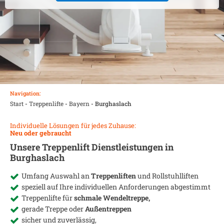
Navigation:
Start
-
Treppenlifte
-
Bayern
-
Burghaslach
Individuelle Lösungen für jedes Zuhause:
Neu oder gebraucht
Unsere Treppenlift Dienstleistungen in
Burghaslach
Umfang Auswahl an
Treppenliften
und Rollstuhlliften
speziell auf Ihre individuellen Anforderungen abgestimmt
Treppenlifte für
schmale Wendeltreppe,
gerade Treppe oder
Außentreppen
sicher und zuverlässig,