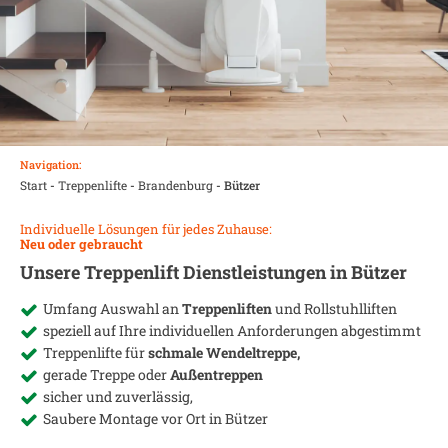
Navigation:
Start
-
Treppenlifte
-
Brandenburg
-
Bützer
Individuelle Lösungen für jedes Zuhause:
Neu oder gebraucht
Unsere Treppenlift Dienstleistungen in
Bützer
Umfang Auswahl an
Treppenliften
und Rollstuhlliften
speziell auf Ihre individuellen Anforderungen abgestimmt
Treppenlifte für
schmale Wendeltreppe,
gerade Treppe oder
Außentreppen
sicher und zuverlässig,
Saubere Montage vor Ort in
Bützer