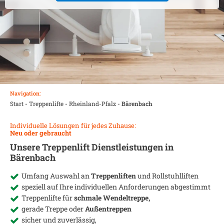
Navigation:
Start
-
Treppenlifte
-
Rheinland-Pfalz
-
Bärenbach
Individuelle Lösungen für jedes Zuhause:
Neu oder gebraucht
Unsere Treppenlift Dienstleistungen in
Bärenbach
Umfang Auswahl an
Treppenliften
und Rollstuhlliften
speziell auf Ihre individuellen Anforderungen abgestimmt
Treppenlifte für
schmale Wendeltreppe,
gerade Treppe oder
Außentreppen
sicher und zuverlässig,