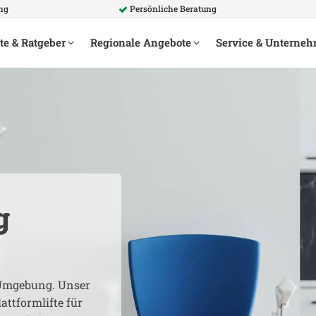
ung
Persönliche Beratung
te & Ratgeber
Regionale Angebote
Service & Unterne
g
mgebung. Unser
attformlifte für