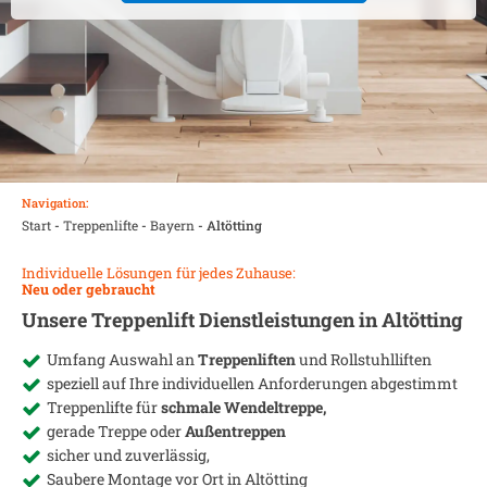
Navigation:
Start
-
Treppenlifte
-
Bayern
-
Altötting
Individuelle Lösungen für jedes Zuhause:
Neu oder gebraucht
Unsere Treppenlift Dienstleistungen in
Altötting
Umfang Auswahl an
Treppenliften
und Rollstuhlliften
speziell auf Ihre individuellen Anforderungen abgestimmt
Treppenlifte für
schmale Wendeltreppe,
gerade Treppe oder
Außentreppen
sicher und zuverlässig,
Saubere Montage vor Ort in
Altötting